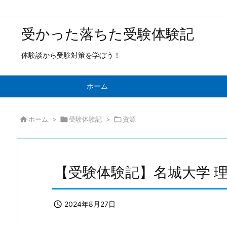
受かった落ちた受験体験記
体験談から受験対策を学ぼう！
ホーム

ホーム
>

受験体験記
>

資源
【受験体験記】名城大学 

2024年8月27日