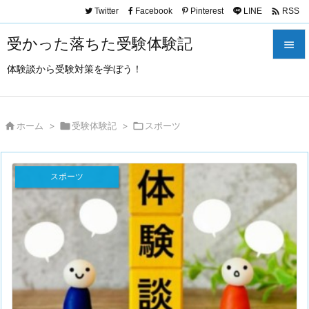

Twitter
Facebook
Pinterest
LINE
RSS
受かった落ちた受験体験記

体験談から受験対策を学ぼう！

メニュ

サイド

ホーム
>

受験体験記
>

スポーツ

前へ
スポーツ

次へ

検索